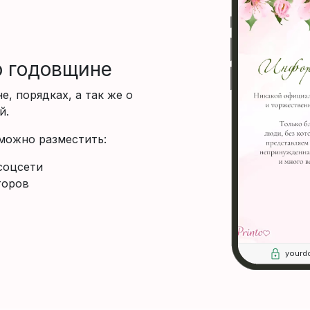
 годовщине
, порядках, а так же о
й.
 можно разместить:
соцсети
торов
yourd