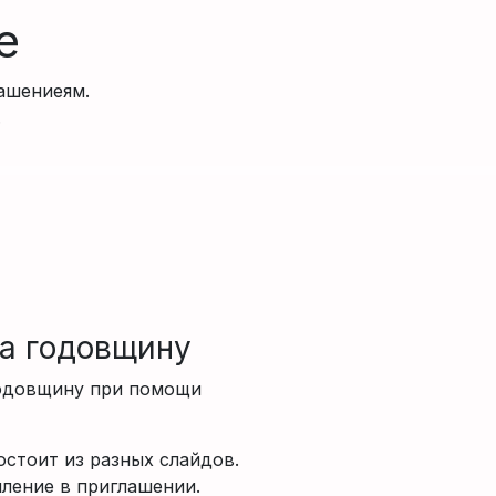
е
ашениеям.
.
а годовщину
годовщину при помощи
стоит из разных слайдов.
пление в приглашении.