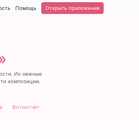
ость
Помощь
Открыть приложение
»
ости. Их нежные
сти композиции.
а
Фотоотчёт