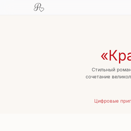
«Кр
Стильный роман
сочетание великол
праздника. Иде
стремясь 
Цифровые при