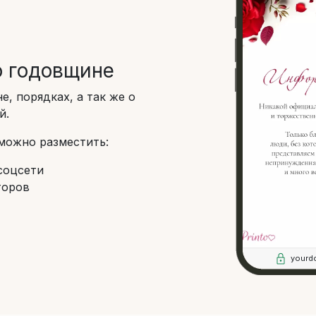
 годовщине
, порядках, а так же о
й.
 можно разместить:
соцсети
торов
yourd