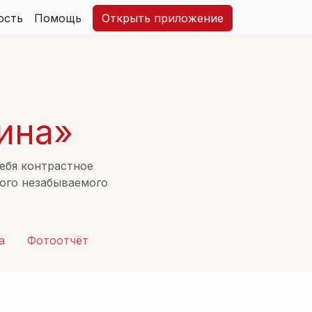
ость
Помощь
Открыть приложение
ина»
ебя контрастное
кого незабываемого
расоту природы,
 значимым.
а
Фотоотчёт