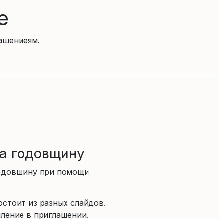
е
ашениеям.
.
а годовщину
годовщину при помощи
стоит из разных слайдов.
пление в приглашении.