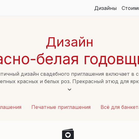
Дизайны
Стоим
Дизайн
асно-белая годовщ
тичный дизайн свадебного приглашения включает в с
епных красных и белых роз. Прекрасный этюд для яр
ально подойдёт для тех, кто ценит элегантность и к
сделать свой особенный день ещё более волшебным и
глашения
Печатные приглашения
Всё для банкет